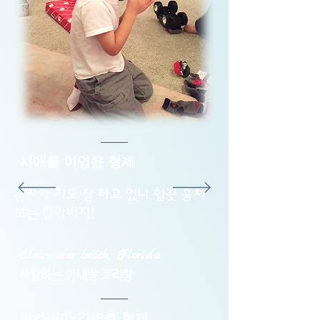
​시애틀 이영윤 형제
손자가 기도 잘 하고 있나 힐끗 훔쳐
보는 할아버지!
Clearwater beach, Florida
사랑하는 아내랑 코리랑
알라바마 강병호 형제